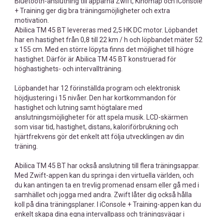
Bluetooth-anslutning till apparna Zwift, Kinomap och iConsole
+ Training ger dig bra träningsmöjligheter och extra
motivation.
Abilica TM 45 BT levereras med 2,5 HK DC motor. Löpbandet
har en hastighet från 0,8 till 22 km / h och löpbandet mäter 52
x 155 cm. Med en större löpyta finns det möjlighet till högre
hastighet. Därför är Abilica TM 45 BT konstruerad för
höghastighets- och intervallträning.
Löpbandet har 12 förinställda program och elektronisk
höjdjustering i 15 nivåer. Den har kortkommandon för
hastighet och lutning samt högtalare med
anslutningsmöjligheter för att spela musik. LCD-skärmen
som visar tid, hastighet, distans, kaloriförbrukning och
hjärtfrekvens gör det enkelt att följa utvecklingen av din
träning.
Abilica TM 45 BT har också anslutning till flera träningsappar.
Med Zwift-appen kan du springa i den virtuella världen, och
du kan antingen ta en trevlig promenad ensam eller gå med i
samhället och jogga med andra. Zwift låter dig också hålla
koll på dina träningsplaner. I iConsole + Training-appen kan du
enkelt skapa dina egna intervallpass och träningsvägar i