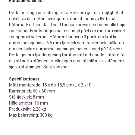
FoldableRack 40 .
Detta är tilläggsutrustning till racket som ger dig möjlighet att
enkelt växla mellan övningarna utan att behöva flytta på
hållarna. Ex. förinställd höjd för bänkpress och förinställd höjd
för knäböj. Frontstången har en längd på 4 cm med bra vinkel
för optimal säkerhet. Hållaren har även 3 punkters kraftig
gummibeläggning i 6,5 mm tjocklek som täcker hela hållaren
där den bakre gummibeläggningen har en längd på 14,5 cm.
Detta ger bra ljuddämpning förutom att det gör det lättare för
dig att sätta stången i ställningen utan att slå in skivstången i
själva ställningen. Säljs som par.
Specifikationer
Mått monterade: 15 x 6 x 15,5 cm (L x B x H)
Ramstorlek: 60 x 60 mm
Ståltjocklek: 8 mm
Håldiameter: 16 mm
Produktvikt: 2,20 kg
Max belastning: 300 kg