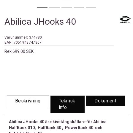
Abilica JHooks 40
Varunummer:
374780
EAN:
7051943747807
Rek.
699,00 SEK
Beskrivning
Teknisk
Dokument
info
Abilica JHooks 40 är skivstångshållare för Abilica
HalfRack 010, HalfRack 40 , PowerRack 40 och