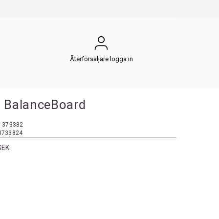
Återförsäljare logga in
a BalanceBoard
:
373382
3733824
SEK