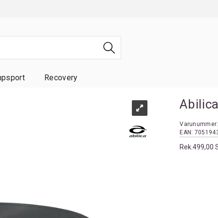
psport
Recovery
Abilic
Varunummer
EAN:
705194
Rek.
499,00 