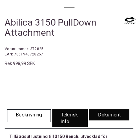
Abilica 3150 PullDown
Attachment
Varunummer:
372825
EAN:
7051943728257
Rek.
998,99 SEK
Beskrivning
Teknisk
Dokument
info
Tilläggsutrustning till 3150 Bench, utvecklad för