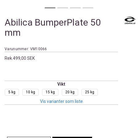
Abilica BumperPlate 50
mm
Varunummer:
VM10066
Rek.
499,00 SEK
Vikt
5 kg
10 kg
15 kg
20 kg
25 kg
Vis varianter som liste