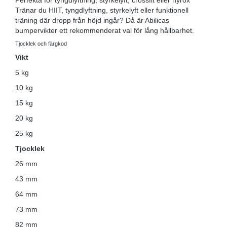
Perfekta för tyngdlyftning, styrkelyft, crossfit eller hyrox
Tränar du HIIT, tyngdlyftning, styrkelyft eller funktionell
träning där dropp från höjd ingår? Då är Abilicas
bumpervikter ett rekommenderat val för lång hållbarhet.
Tjocklek och färgkod
Vikt
5 kg
10 kg
15 kg
20 kg
25 kg
Tjocklek
26 mm
43 mm
64 mm
73 mm
82 mm