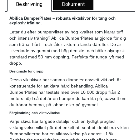
Beskrivning
Dokument
Abilica BumperPlates – robusta viktskivor för tung och
explosiv träning.
Letar du efter bumpervikter av hög kvalitet som klarar tuff
och intensiv träning? Abilica BumperPlates är gjorda för dig
som tränar hårt – och låter vikterna landa därefter. De är
tillverkade av gummi med hög densitet och håller olympisk
standard med 50 mm öppning. Perfekta för tunga lyft med
dropp.
Designade för dropp
Dessa viktskivor har samma diameter oavsett vikt och är
konstruerade för att klara hård behandling. Abilica
BumperPlates har testats med över 10 000 dropp från 2
meters höjd så det är en bumper du kan lita på, oavsett om
du tränar hemma, på jobbet eller på gymmet.
Färgkodning och viktavvikelse
Varje skiva har färgade detaljer och en tydligt präglad
viktangivelse vilket gör det enkelt att snabbt identifiera vikten.
Bumpervikterna har en viktavvikelse på endast ±1 %.