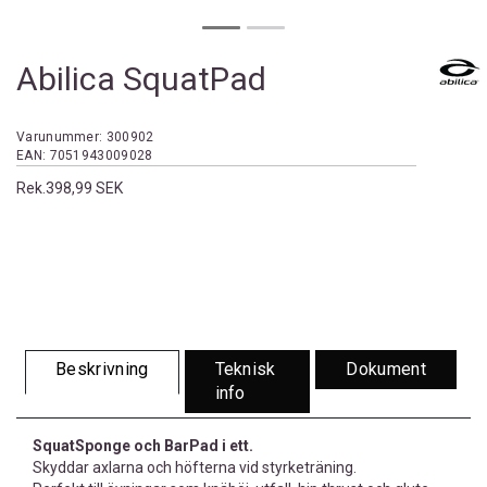
Abilica SquatPad
Varunummer:
300902
EAN:
7051943009028
Rek.
398,99 SEK
Beskrivning
Teknisk
Dokument
info
SquatSponge och BarPad i ett.
Skyddar axlarna och höfterna vid styrketräning.